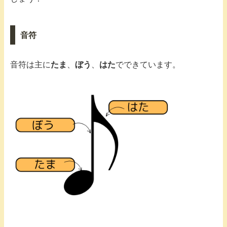
音符
音符は主に
たま
、
ぼう
、
はた
でできています。