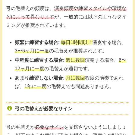
弓の毛替えの頻度は、
演奏頻度や
練習
スタイルや環境な
どによって異なります
が、一般的には以下のようなタイ
ミングが推奨されています。
頻繁に練習する場合:
毎日1時間以上
演奏する場合、
3〜6ヶ月に一度
の毛替えが推奨されます。
中程度に練習する場合:
週に数回
演奏する場合、
6〜
12ヶ月に一度
の毛替えが適切です。
あまり練習しない場合:
月に数回
程度の演奏であれ
ば、
1年に一度
の毛替えでも問題ありません。
弓の毛替えが必要なサイン
弓の毛替えが
必要なサイン
を見逃さないようにしましょ