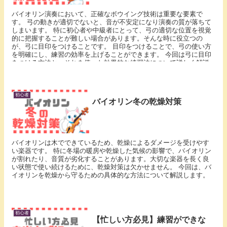
バイオリン演奏において、正確なボウイング技術は重要な要素で
す。 弓の動きが適切でないと、音が不安定になり演奏の質が落ちて
しまいます。 特に初心者や中級者にとって、弓の適切な位置を視覚
的に把握することが難しい場合があります。そんな時に役立つの
が、弓に目印をつけることです。 目印をつけることで、弓の使い方
を明確にし、練習の効率を上げることができます。 今回は弓に目印
をつける方法と、それを使った効果的な練習法について詳しく解説
します。
初心者
バイオリン冬の乾燥対策
バイオリンは木でできているため、乾燥によるダメージを受けやす
い楽器です。 特に冬場の暖房や乾燥した気候の影響で、バイオリン
が割れたり、音質が劣化することがあります。大切な楽器を長く良
い状態で使い続けるために、乾燥対策は欠かせません。 今回は、バ
イオリンを乾燥から守るための具体的な方法について解説します。
初心者
【忙しい方必見】練習ができな